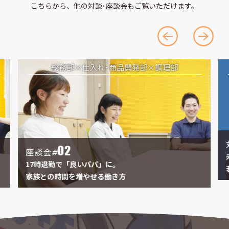
こちらから、他の対談･座談会もご覧いただけます。
総務部
仕入れ･商品開発部
調理部
01
対談
#
02
座談会
#
未経験者も
7時退勤で「良いパパ」に。
若手社員の
族との時間を増やせる働き方