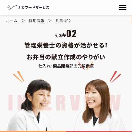
ホーム
採用情報
対談 #02
02
#
対談
管理栄養士の資格が活かせる!
お弁当の献立作成のやりがい
仕入れ･商品開発部の先輩
後輩